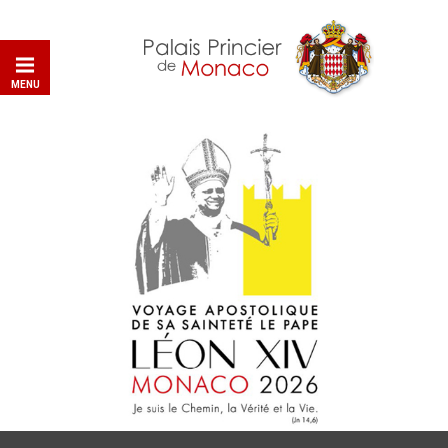
MENU
2
/10