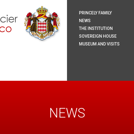
H.S.
H.S
H.R
H.S
The
Coa
Nat
Pal
The
Roy
The
The
Rai
Sum
Arc
Onl
PRINCELY FAMILY
Mo
NEWS
THE INSTITUTION
SOVEREIGN HOUSE
MUSEUM AND VISITS
NEWS