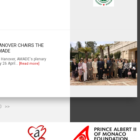
HANOVER CHAIRS THE
MADE
of Hanover, AMADE's plenary
26 April...
[Read more]
0
>>