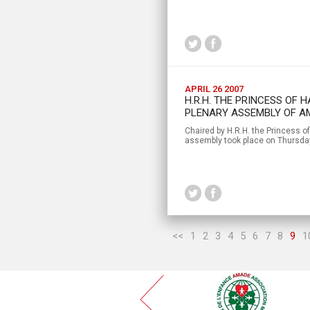
APRIL 26 2007
H.R.H. THE PRINCESS OF 
PLENARY ASSEMBLY OF A
Chaired by H.R.H. the Princess 
assembly took place on Thursday 
<<
1
2
3
4
5
6
7
8
9
1