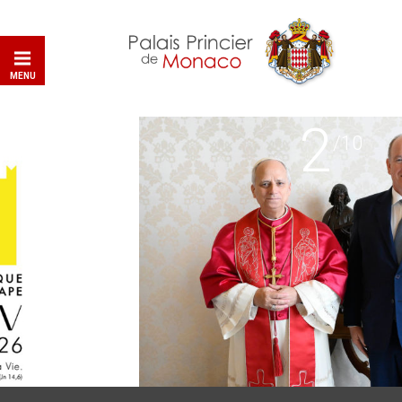
MENU
2
/10