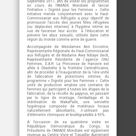
septembre 2017, afin de visiter les programmes
en cours de l’AMADE Mondiale et lancer
l’initiative « Dignité pour les Femmes ». Cette
initiative menée conjointement avec le Haut-
Commissariat aux Réfugiés a pour objectif de
promouvoir l’accès des jeunes filles réfugiées
(ou déplacées internes) à l’hygiène intime en
vue de favoriser leur accès à l’éducation et
prévenir les abus sexuels, utilisés dans cette
région du monde comme arme de guerre.
Accompagnée de Mesdames Ann Encontre,
Représentante Régionale du Haut-Commissariat
aux Réfugiés et de Madame Awa Ndiaye Seck,
Représentante Résidente de l´agence ONU
Femmes, S.A.R. La Princesse de Hanovre est
allée à Gbadolite à la frontière Centrafricaine,
afin de procéder à l’inauguration de la 1ère unité
de fabrication de protections intimes du
programme « Dignité pour les Femmes ». Cette
unité de production emploie une centaine de
femmes qui participent à toutes les étapes de la
fabrication, de la récolte du papyrus, en passant
par la ligne de montage, l’emballage et la
stérilisation de MakaPads, une serviette
hygiénique composée de matériaux locaux
naturellement absorbants, n´utilisant pas
d’éléments chimiques et biodégradable à 95%.
A l’occasion de sa quatrième visite en
République Démocratique du Congo, la
Présidente de l’AMADE Mondiale est également
revenue au Centre Vivre et Travailler Autrement