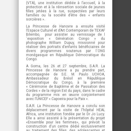
(VTA), une institution dédiée à l’accueil, à la
protection et à la réinsertion sociale de jeunes
filles jetées à la rue, suspectées par leurs
familles ou la société d’être des « enfants
sorcières ».
La Princesse de Hanovre a ensuite visité
l’Espace Culturel et d’Art Contemporain de TEXAF
Bilembo, pour assister au vernissage de l
´exposition « Génération Congo » du
photographe William Dupuy, missionné pour
réaliser des portraits d’enfants bénéficiaires de
divers programmes soutenus par l´ONG
monégasque en République Démocratique du
Congo.
A Goma, les 26 et 27 septembre, S.A.R. La
Princesse de Hanovre a pu prendre part,
accompagnée de S.E. M. Paulo UCHOA,
Ambassadeur du Brésil en République
Démocratique du Congo, à la première
« Cérémonie de Baptême et de Passation des
Cordes » de la région Est du pays, dans le cadre
du programme mis en œuvre conjointement
avec l’UNICEF « Capoeira pour la Paix ».
S.A.R. La Princesse de Hanovre a conclu son
déplacement par la visite de l'hôpital HEAL
Africa, une institution fondée par le Dr Jo Lucy.
Elle a ainsi assisté à la présentation du projet
«Ensemble pour les femmes», qui prévoit la
construction d'un centre dédié exclusivement
au traitement des filles, des adolescentes et