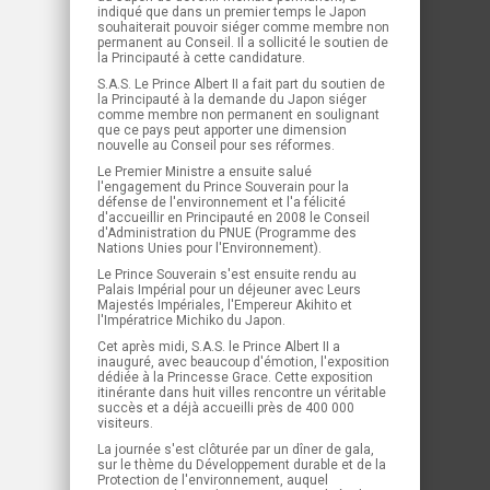
indiqué que dans un premier temps le Japon
souhaiterait pouvoir siéger comme membre non
permanent au Conseil. Il a sollicité le soutien de
la Principauté à cette candidature.
S.A.S. Le Prince Albert II a fait part du soutien de
la Principauté à la demande du Japon siéger
comme membre non permanent en soulignant
que ce pays peut apporter une dimension
nouvelle au Conseil pour ses réformes.
Le Premier Ministre a ensuite salué
l'engagement du Prince Souverain pour la
défense de l'environnement et l'a félicité
d'accueillir en Principauté en 2008 le Conseil
d'Administration du PNUE (Programme des
Nations Unies pour l'Environnement).
Le Prince Souverain s'est ensuite rendu au
Palais Impérial pour un déjeuner avec Leurs
Majestés Impériales, l'Empereur Akihito et
l'Impératrice Michiko du Japon.
Cet après midi, S.A.S. le Prince Albert II a
inauguré, avec beaucoup d'émotion, l'exposition
dédiée à la Princesse Grace. Cette exposition
itinérante dans huit villes rencontre un véritable
succès et a déjà accueilli près de 400 000
visiteurs.
La journée s'est clôturée par un dîner de gala,
sur le thème du Développement durable et de la
Protection de l'environnement, auquel