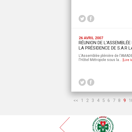
26 AVRIL 2007
RÉUNION DE L'ASSEMBLÉE 
LA PRÉSIDENCE DE S.A.R 
L'Assemblée plénière de l'AMADE s
l'Hôtel Métropole sous la...
[Lire l
<<
1
2
3
4
5
6
7
8
9
1