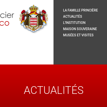
S.
S.
S.
S.
Le
Ar
H
Or
La
Le
L
La
Ja
Le
Pu
Ve
LA FAMILLE PRINCIÈRE
P
P
ACTUALITÉS
L'INSTITUTION
MAISON SOUVERAINE
MUSÉES ET VISITES
ACTUALITÉS