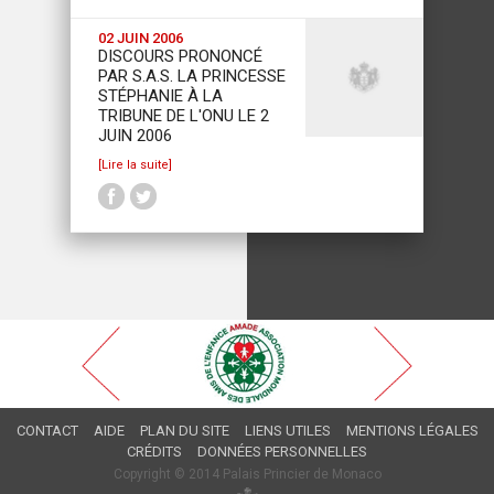
02 JUIN 2006
DISCOURS PRONONCÉ
PAR S.A.S. LA PRINCESSE
STÉPHANIE À LA
TRIBUNE DE L'ONU LE 2
JUIN 2006
[Lire la suite]
CONTACT
AIDE
PLAN DU SITE
LIENS UTILES
MENTIONS LÉGALES
CRÉDITS
DONNÉES PERSONNELLES
Copyright © 2014 Palais Princier de Monaco