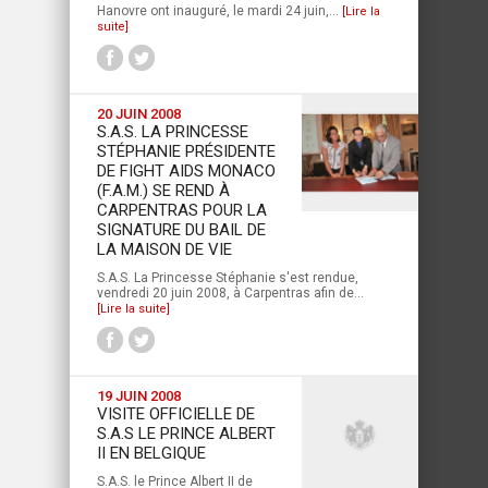
Hanovre ont inauguré, le mardi 24 juin,...
[Lire la
suite]
20 JUIN 2008
S.A.S. LA PRINCESSE
STÉPHANIE PRÉSIDENTE
DE FIGHT AIDS MONACO
(F.A.M.) SE REND À
CARPENTRAS POUR LA
SIGNATURE DU BAIL DE
LA MAISON DE VIE
S.A.S. La Princesse Stéphanie s'est rendue,
vendredi 20 juin 2008, à Carpentras afin de...
[Lire la suite]
19 JUIN 2008
VISITE OFFICIELLE DE
S.A.S LE PRINCE ALBERT
II EN BELGIQUE
S.A.S. le Prince Albert II de