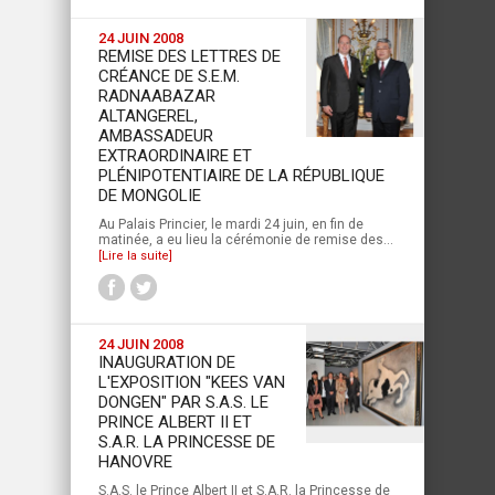
24 JUIN 2008
REMISE DES LETTRES DE
CRÉANCE DE S.E.M.
RADNAABAZAR
ALTANGEREL,
AMBASSADEUR
EXTRAORDINAIRE ET
PLÉNIPOTENTIAIRE DE LA RÉPUBLIQUE
DE MONGOLIE
Au Palais Princier, le mardi 24 juin, en fin de
matinée, a eu lieu la cérémonie de remise des...
[Lire la suite]
24 JUIN 2008
INAUGURATION DE
L'EXPOSITION "KEES VAN
DONGEN" PAR S.A.S. LE
PRINCE ALBERT II ET
S.A.R. LA PRINCESSE DE
HANOVRE
S.A.S. le Prince Albert II et S.A.R. la Princesse de