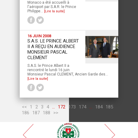
Monaco a été accueilli à
l'aéroport par S.A.R. le Prince
Philippe...
[Lire la suite]
16 JUIN 2008
S.A.S. LE PRINCE ALBERT
II A REÇU EN AUDIENCE
MONSIEUR PASCAL
CLEMENT
S.A.S. le Prince Albert II a
rencontré le lundi 16 juin
Monsieur Pascal CLEMENT, Ancien Garde des...
[Lire la suite]
<<
1
2
3
4
...
172
173
174
...
184
185
186
187
188
>>