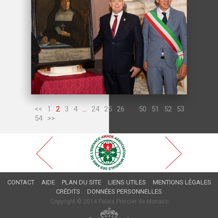
<<
1
2
3
4
...
24
25
26
...
50
51
52
53
54
>>
CONTACT
AIDE
PLAN DU SITE
LIENS UTILES
MENTIONS LÉGALES
CRÉDITS
DONNÉES PERSONNELLES
Copyright © 2014 Palais Princier de Monaco