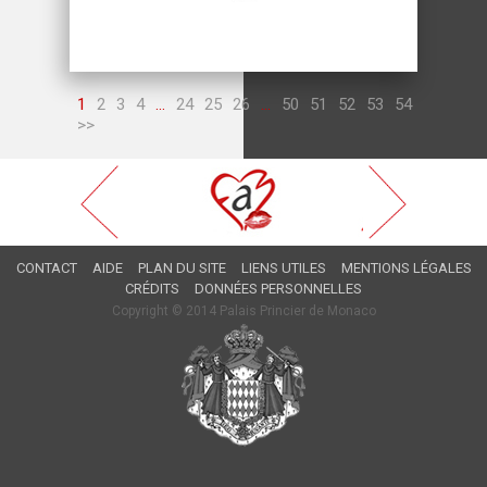
1
2
3
4
...
24
25
26
...
50
51
52
53
54
>>
CONTACT
AIDE
PLAN DU SITE
LIENS UTILES
MENTIONS LÉGALES
CRÉDITS
DONNÉES PERSONNELLES
Copyright © 2014 Palais Princier de Monaco