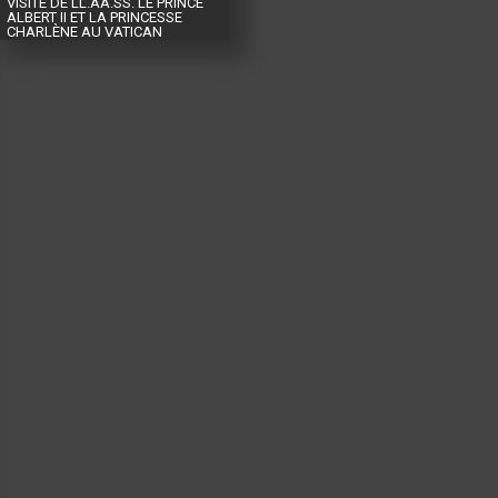
VISITE DE LL.AA.SS. LE PRINCE
ALBERT II ET LA PRINCESSE
CHARLÈNE AU VATICAN