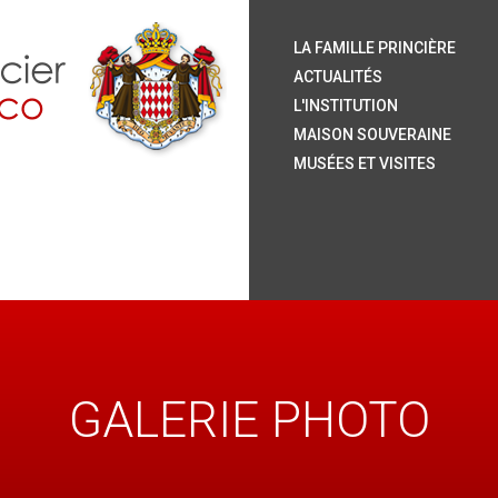
S.
S.
S.
S.
Le
Ar
H
Or
La
Le
L
La
Ja
Le
Pu
Ve
LA FAMILLE PRINCIÈRE
P
P
ACTUALITÉS
L'INSTITUTION
MAISON SOUVERAINE
MUSÉES ET VISITES
GALERIE PHOTO