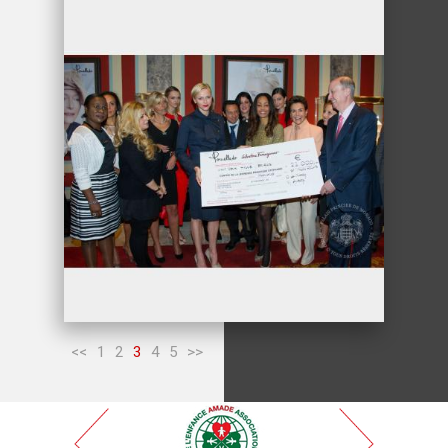
<<
1
2
3
4
5
>>