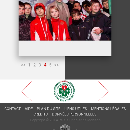
<<
1
2
3
4
5
>>
CONTACT
AIDE
PLAN DU SITE
LIENS UTILES
MENTIONS LÉGALES
CRÉDITS
DONNÉES PERSONNELLES
Copyright © 2014 Palais Princier de Monaco